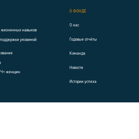
О ФОНДЕ
О нас
р жизненных навыков
Годовые отчёты
поддержки уязвимой
зование
Команда
а
Новости
ИЧ+ женщин
Истории успеха