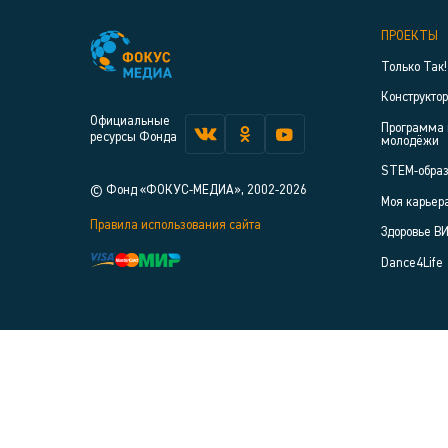
ПРОЕКТЫ
Только Так!
Конструкто
Официальные
Программа 
ресурсы Фонда
молодёжи
STEM-обра
© Фонд «ФОКУС-МЕДИА», 2002-2026
Моя карьер
Правила использования сайта
Здоровье В
Dance4Life