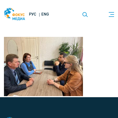
РУС
ENG