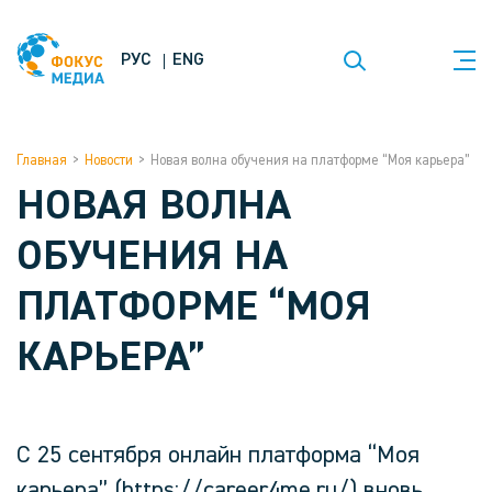
РУС
ENG
Главная
>
Новости
>
Новая волна обучения на платформе “Моя карьера”
НОВАЯ ВОЛНА
ОБУЧЕНИЯ НА
ПЛАТФОРМЕ “МОЯ
КАРЬЕРА”
С 25 сентября онлайн платформа “Моя
карьера” (https://career4me.ru/) вновь