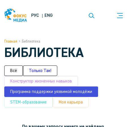
РУС
ENG
Главная
>
Библиотека
БИБЛИОТЕКА
Всё
Только Так!
Конструктор жизненных навыков
Программа поддержки уязвимой молодёжи
STEM-образование
Моя карьера
По вашему запросу ничего не найдено.