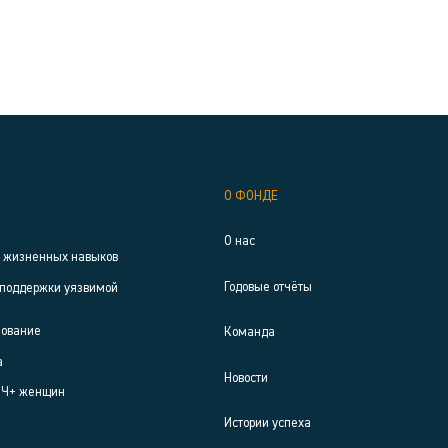
О ФОНДЕ
О нас
р жизненных навыков
Годовые отчёты
поддержки уязвимой
зование
Команда
а
Новости
ИЧ+ женщин
Истории успеха