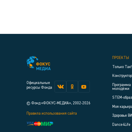
ПРОЕКТЫ
Только Так!
Конструкто
Официальные
Программа 
ресурсы Фонда
молодёжи
STEM-обра
© Фонд «ФОКУС-МЕДИА», 2002-2026
Моя карьер
Правила использования сайта
Здоровье В
Dance4Life