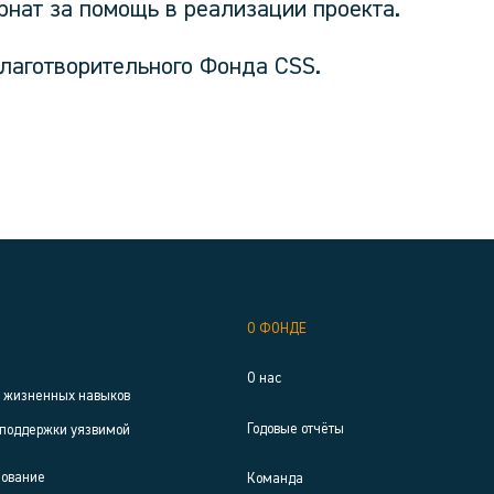
рнат за помощь в реализации проекта.
лаготворительного Фонда CSS.
О ФОНДЕ
О нас
р жизненных навыков
Годовые отчёты
поддержки уязвимой
зование
Команда