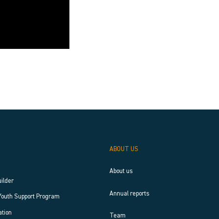
ABOUT US
About us
uilder
Annual reports
Youth Support Program
tion
Team