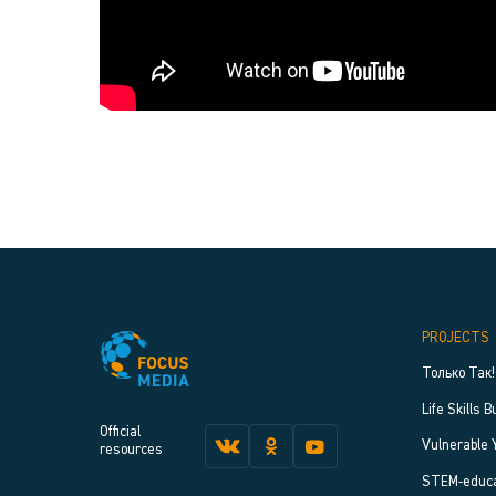
PROJECTS
Только Так!
Life Skills B
Official
Vulnerable 
resources
STEM-educa