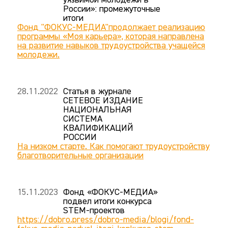
уязвимой молодежи в
России»: промежуточные
итоги
Фонд "ФОКУС-МЕДИА"продолжает реализацию
программы «Моя карьера», которая направлена
на развитие навыков трудоустройства учащейся
молодежи.
28.11.2022
Статья в журнале
СЕТЕВОЕ ИЗДАНИЕ
НАЦИОНАЛЬНАЯ
СИСТЕМА
КВАЛИФИКАЦИЙ
РОССИИ
На низком старте. Как помогают трудоустройству
благотворительные организации
15.11.2023
Фонд «ФОКУС-МЕДИА»
подвел итоги конкурса
STEM-проектов
https://dobro.press/dobro-media/blogi/fond-