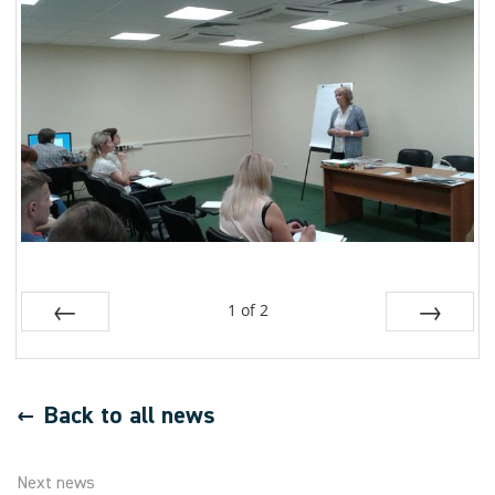
1
of
2
Prev
Next
Back to all news
Next news