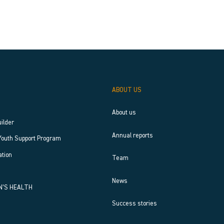
ABOUT US
About us
uilder
Annual reports
Youth Support Program
tion
Team
News
N’S HEALTH
Success stories