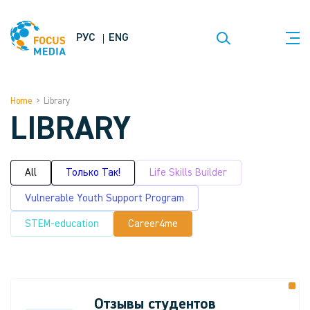
РУС
ENG
Home
>
Library
LIBRARY
All
Только Так!
Life Skills Builder
Vulnerable Youth Support Program
STEM-education
Career4me
Отзывы студентов