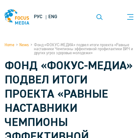
РУС
ENG
Home
>
News
>
Фонд «ФОКУС-МЕДИА» подвел итоги проекта «Равные
наставники Чемпионы эффективной профилактики ВИЧ и
других угроз здоровью молодежи»
ФОНД «ФОКУС-МЕДИА»
ПОДВЕЛ ИТОГИ
ПРОЕКТА «РАВНЫЕ
НАСТАВНИКИ
ЧЕМПИОНЫ
ЭФФЕКТИВНОЙ